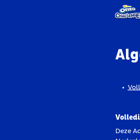
Alg
Vol
Volled
Deze A