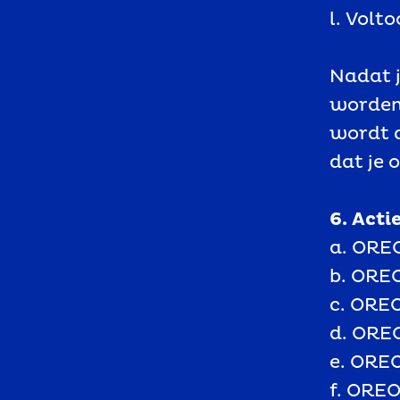
l. Volt
Nadat j
worden
wordt 
dat je 
6. Acti
a. ORE
b. OREO
c. ORE
d. ORE
e. ORE
f. OREO