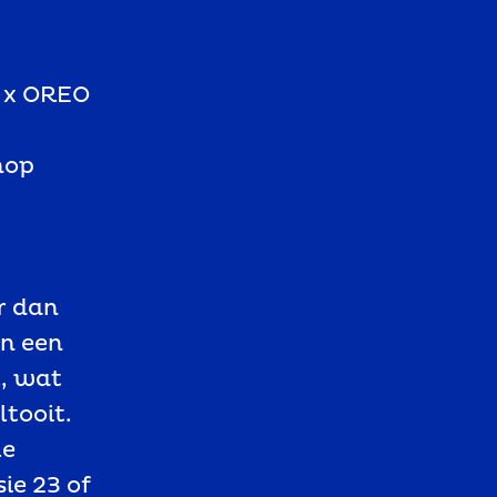
1 x OREO
nop
r dan
an een
, wat
ltooit.
le
ie 23 of