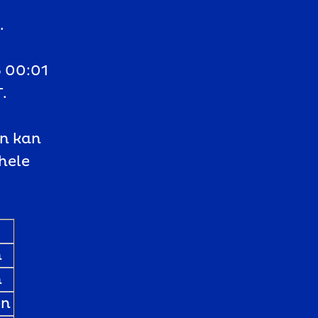
.
6 00:01
.
en kan
hele
n
n
on