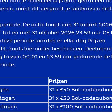
en dan je redelijkerwijs kunt gebruiken of
ren, want dit vergroot je winkansen niet
eperiode: De actie loopt van 31 maart 202
 tot en met 31 oktober 2026 23:59 uur CET
 deze periode worden er elke dag Prijzen
ikt, zoals hieronder beschreven. Deelnem
g tussen 00:01 en 23:59 uur gedurende de 
riode.
Prijzen
gen
31 x €50 Bol-cadeaubo
dagen
31 x €50 Bol-cadeaubo
rdagen
31 x €100 Bol-cadeaub