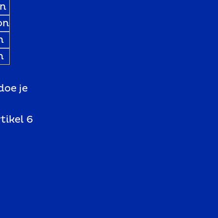
on
on
n
n
oe je
tikel 6