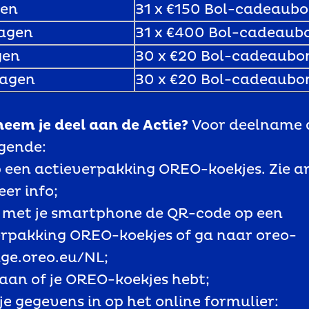
gen
31 x €150 Bol-cadeaub
agen
31 x €400 Bol-cadeaub
gen
30 x €20 Bol-cadeaubo
agen
30 x €20 Bol-cadeaubo
neem je deel aan de Actie?
Voor deelname d
gende:
 een actieverpakking OREO-koekjes. Zie ar
er info;
n met je smartphone de QR-code op een
rpakking OREO-koekjes of ga naar oreo-
ge.oreo.eu/NL;
 aan of je OREO-koekjes hebt;
 je gegevens in op het online formulier: