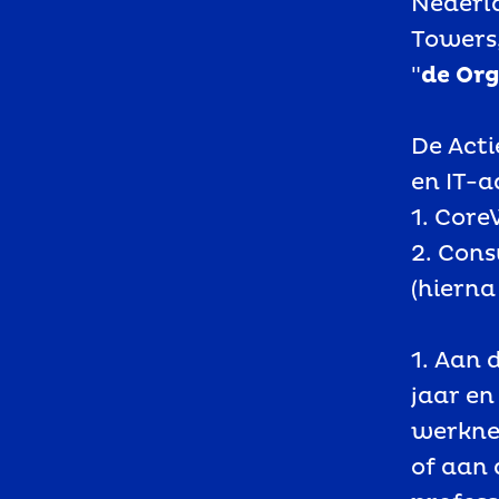
Nederla
Towers
"
de Org
De Acti
en IT-
1. Core
2. Cons
(hierna
1. Aan 
jaar en
werknem
of aan 