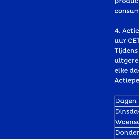
product
consume
4. Acti
uur CET
Tijdens
uitgere
elke da
Actiepe
Dagen
Dinsda
Woens
Donde