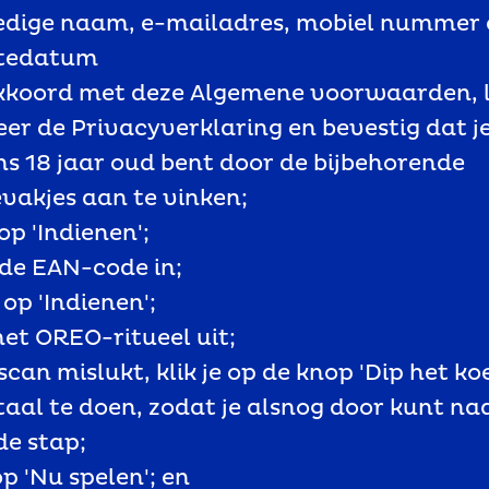
ledige naam, e-mailadres, mobiel nummer 
tedatum
akkoord met deze Algemene voorwaarden, l
er de Privacyverklaring en bevestig dat j
s 18 jaar oud bent door de bijbehorende
evakjes aan te vinken;
op 'Indienen';
 de EAN-code in;
 op 'Indienen';
 het OREO-ritueel uit;
e scan mislukt, klik je op de knop 'Dip het k
itaal te doen, zodat je alsnog door kunt na
e stap;
op 'Nu spelen'; en