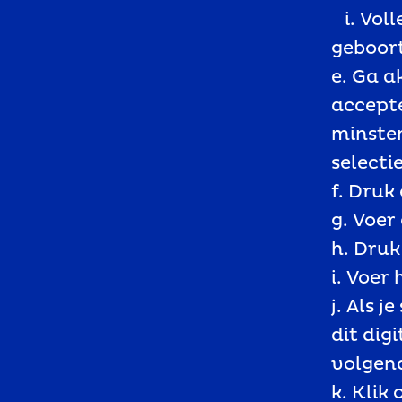
i. Vol
geboor
e. Ga 
accepte
minsten
selecti
f. Druk 
g. Voer
h. Druk
i. Voer
j. Als j
dit dig
volgend
k. Klik 