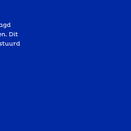
aagd
n. Dit
stuurd