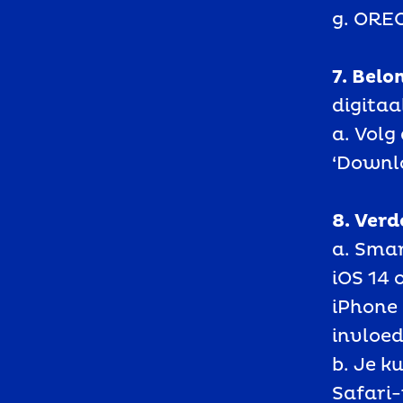
g. ORE
7. Belo
digitaa
a. Volg
‘Downl
8. Ver
a. Sma
iOS 14 
iPhone
invloed
b. Je k
Safari-