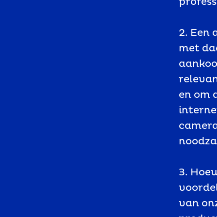
profess
2. Een 
met daa
aankoo
relevan
en om d
intern
camera 
noodzak
3. Hoew
voorde
van onz