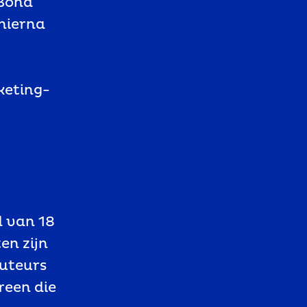
 Bond
hierna
keting-
d van 18
en zijn
buteurs
reen die