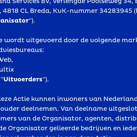
nd Services BV, Verlengde Poolseweg 34,
, 4818 CL Breda, KvK-nummer 34283945 (
anisator
").
e wordt uitgevoerd door de volgende mar
adviesbureaus:
Web,
ultix
 "
Uitvoerders
").
deze Actie kunnen inwoners van Nederlan
 ouder deelnemen. Van deelname uitgeslot
ers van de Organisator, agenten, distri
de Organisator gelieerde bedrijven en iede