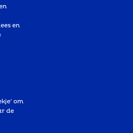
en
ees en
e
oekje' om
ar de