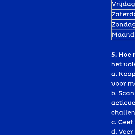
Vrijda
Zaterd
Zonda
Maand
5. Hoe 
het vol
a. Koop
voor me
b. Sca
actieve
challen
c. Geef
d. Voer