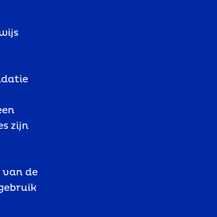
wijs
idatie
een
s zijn
t van de
gebruik