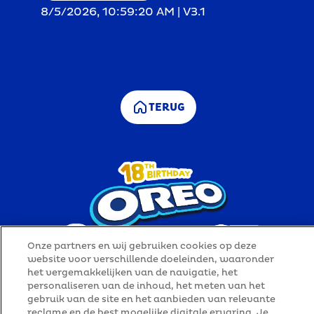
8/5/2026, 10:59:20 AM
|
V3.1
TERUG
Onze partners en wij gebruiken cookies op deze
website voor verschillende doeleinden, waaronder
het vergemakkelijken van de navigatie, het
personaliseren van de inhoud, het meten van het
gebruik van de site en het aanbieden van relevante
Privacyverklaring
reclame en de best mogelijke digitale ervaring. Je