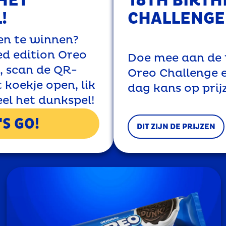
18TH BIRTH
HET
CHALLENGE
!
en te winnen?
ed edition Oreo
Doe mee aan de 
, scan de QR-
Oreo Challenge 
 koekje open, lik
dag kans op prij
el het dunkspel!
'S GO!
DIT ZIJN DE PRIJZEN