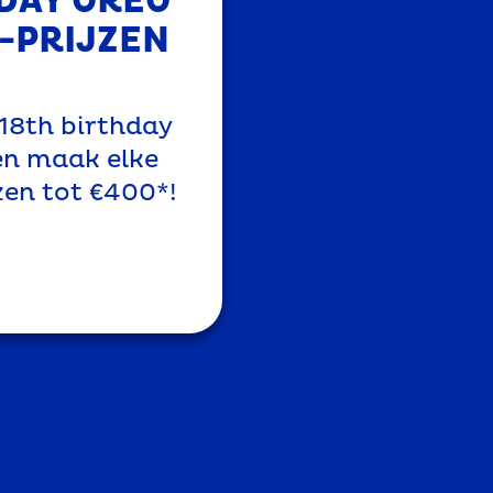
DAY OREO
-PRIJZEN
18th birthday
en maak elke
zen tot €400*!