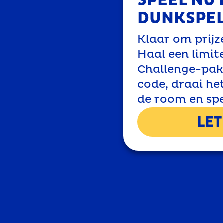
SPEEL NU 
DUNKSPEL
Klaar om prijz
Haal een limit
Challenge-pak
code, draai het
de room en spe
LET